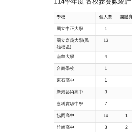
114學年度 各校參賽數統計
學校
個人賽
團體
國立中正大學
1
國立嘉義大學(民
13
雄校區)
南華大學
4
台商學校
1
東石高中
1
新港藝術高中
3
嘉科實驗中學
7
協同高中
19
1
竹崎高中
3
2